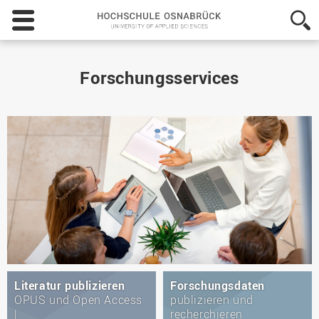
Hochschule
Osnabrück
-
University
of
Forschungsservices
Applied
Sciences
Literatur publizieren
Forschungsdaten
OPUS und Open Access
publizieren und
|
recherchieren