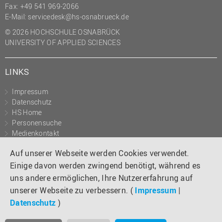
Fax: +49 541 969-2066
E-Mail:
servicedesk@hs-osnabrueck.de
© 2026 HOCHSCHULE OSNABRÜCK
UNIVERSITY OF APPLIED SCIENCES
LINKS
Impressum
Datenschutz
HS Home
Personensuche
Medienkontakt
Barrierefreiheit
Auf unserer Webseite werden Cookies verwendet.
Einige davon werden zwingend benötigt, während es
BESUCHEN SIE UNS
uns andere ermöglichen, Ihre Nutzererfahrung auf
unserer Webseite zu verbessern. (
Impressum
|
Instagram
Tiktok
LinkedIn
YouTube
Facebook
Datenschutz
)